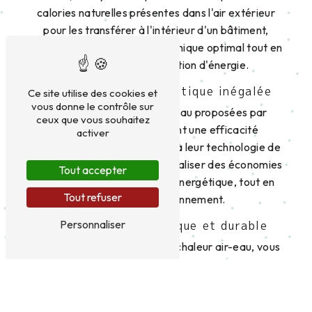
calories naturelles présentes dans l'air extérieur
pour les transférer à l'intérieur d'un bâtiment,
assurant ainsi un confort thermique optimal tout en
réduisant la consommation d'énergie.
Une efficacité énergétique inégalée
Ce site utilise des cookies et
vous donne le contrôle sur
Les pompes à chaleur air-eau proposées par
ceux que vous souhaitez
Tempo + à Couzeix offrent une efficacité
activer
énergétique inégalée. Grâce à leur technologie de
pointe, elles permettent de réaliser des économies
Tout accepter
significatives sur la facture énergétique, tout en
Tout refuser
respectant l'environnement.
Personnaliser
Une solution écologique et durable
En optant pour une pompe à chaleur air-eau, vous
faites le choix d'une solution écologique et
respectueuse de l'environnement. En effet, ces
systèmes fonctionnent en utilisant une source