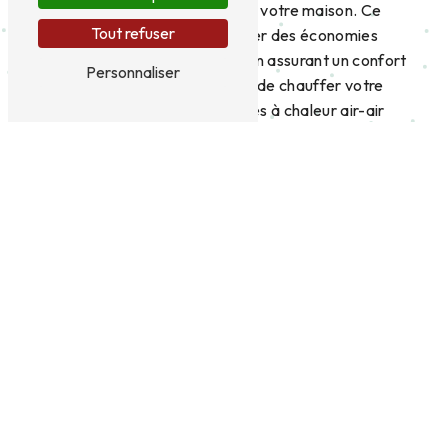
redistribuer à l'intérieur de votre maison. Ce
Tout refuser
système permet de réaliser des économies
d'énergie significatives, tout en assurant un confort
Personnaliser
thermique optimal. En plus de chauffer votre
logement, certaines pompes à chaleur air-air
peuvent également assurer la fonction de
climatisation en été, offrant ainsi un système de
chauffage polyvalent.
L'installation de pompes à chaleur par
Tempo +
Tempo +, basée au 41 rue du Moulin du Gué à
Couzeix, est une société experte dans l'installation
de pompes à chaleur air-air. Notre équipe de
professionnels qualifiés saura vous conseiller sur le
choix du modèle le plus adapté à vos besoins et
assurer une installation soignée et efficace. Nous
mettons un point d'honneur à garantir la
satisfaction de nos clients en leur fournissant des