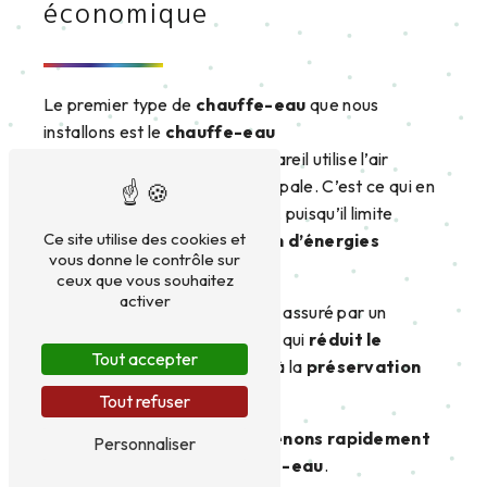
économique
Le premier type de
chauffe-eau
que nous
installons est le
chauffe-eau
thermodynamique
. Cet appareil utilise l’air
comme source d’énergie principale. C’est ce qui en
fait une
solution écologique
, puisqu’il limite
Ce site utilise des cookies et
considérablement
l’utilisation d’énergies
vous donne le contrôle sur
fossiles
.
ceux que vous souhaitez
activer
Le chauffage de l’eau est ainsi assuré par un
tampon thermodynamique, ce qui
réduit le
Tout accepter
recours au gaz
et contribue à la
préservation
de l’environnement
.
Tout refuser
En cas de panne, nous
intervenons rapidement
Personnaliser
pour réparer votre chauffe-eau
.