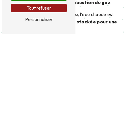
chaleur produite par la combustion du gaz
.
Tout refuser
Selon le
type de chauffe-eau
, l’eau chaude est
Personnaliser
distribuée sur-le-champ ou stockée pour une
utilisation ultérieure
.
Nous nous chargeons de
l’installation de votre
chauffe-eau au gaz
, de son
entretien régulier
et du
dépannage si nécessaire
.
Contactez-nous