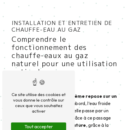
INSTALLATION ET ENTRETIEN DE
CHAUFFE-EAU AU GAZ
Comprendre le
fonctionnement des
chauffe-eaux au gaz
naturel pour une utilisation
optimale
Ce site utilise des cookies et
Le fonctionnement de ce
système repose sur un
vous donne le contrôle sur
procédé bien défini
. Tout d’abord, l’eau froide
ceux que vous souhaitez
arrive dans le chauffe-eau où elle passe par un
activer
échangeur de chaleur. C’est grâce à ce passage
que
l’eau monte en température
, grâce à la
Tout accepter