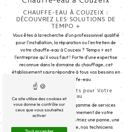
CHAUFFE-EAU À COUZEIX :
DÉCOUVREZ LES SOLUTIONS DE
TEMPO +
Vous êtes à la recherche d'un professionnel qualifié
pour l'installation, la réparation ou l'entretien de
votre chauffe-eau à Couzeix ? Tempo + est
l'entreprise qu'il vous faut ! Forte d'une expertise
reconnue dans le domaine du chauffage, cet
établissement saura répondre à tous vos besoins en
matière de chauffe-eau.
Des Services Complets pour Votre
Chauffe-eau
Ce site utilise des cookies et
vous donne le contrôle sur
Tempo + propose une large gamme de services
ceux que vous souhaitez
pour assurer le bon fonctionnement de votre
activer
chauffe-eau. Que vous rencontriez une panne, une
fuite ou tout autre problème, nos techniciens
Tout accepter