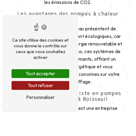
les émissions de CO2.
Les avantages des pompes à chaleur
air-eau
Les pompes à chaleur air-eau présentent de
nombreux avantages. Elles sont écologiques, car
Ce site utilise des cookies et
elles utilisent une source d'énergie renouvelable et
vous donne le contrôle sur
gratuite: l'air extérieur. De plus, ces systèmes de
ceux que vous souhaitez
activer
chauffage sont très performants, offrant un
excellent rendement énergétique et vous
Tout accepter
permettant de réaliser des économies sur votre
facture de chauffage.
Tout refuser
Tempo +: votre spécialiste en pompes
Personnaliser
à chaleur air-eau à Boisseuil
Située à Boisseuil, Tempo + est une entreprise
spécialisée dans l'installation, l'entretien et la
réparation de pompes à chaleur air-eau. Forte de
son expertise et de son savoir-faire, l'équipe de