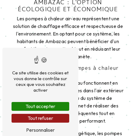
AMBAZAC : L'OPTION
ÉCOLOGIQUE ET ÉCONOMIQUE
Les pompes à chaleur air-eau représentent une
solution de chauffage efficace et respectueuse de
l'environnement. En optant pour ce système, les
habitants de Ambazac peuvent bénéficier d'un
confort thermique optimal tout en réduisant leur
impact sur la planète.
Les avantages des pompes à chaleur
Ce site utilise des cookies et
air-eau
vous donne le contrôle sur
Les pompes à chaleur air-eau fonctionnent en
ceux que vous souhaitez
activer
extrayant les calories présentes dans l'air extérieur
pour les transférer à l'eau du système de
chauffage. Ce procédé permet de réaliser des
Tout accepter
économies d'énergie conséquentes tout en
Tout refuser
assurant un chauffage performant.
Personnaliser
En plus de leur efficacité énergétique, les pompes