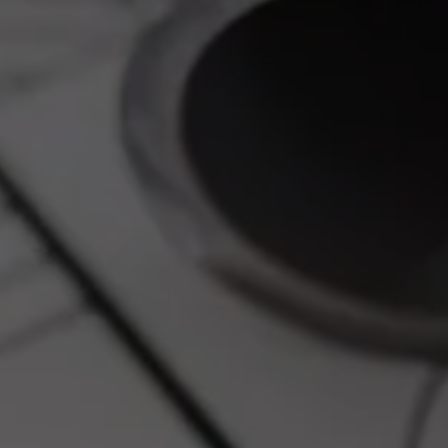
INSTALL
CHALEUR 
YRIEIX-L
Tempo +