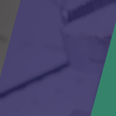
S À
NT-